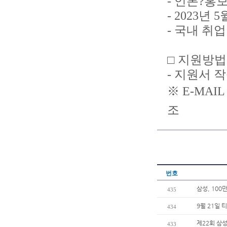
- 언론?홍
- 2023년
- 국내 취
□ 지원방법
- 지원서 작
※ E-MAIL
조
번호
삼성, 100
435
9월 21일 
434
제22회 삼성
433