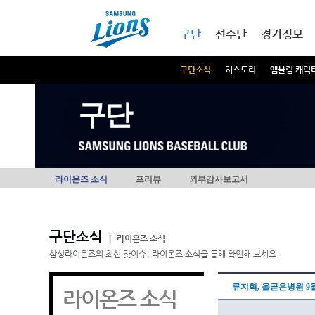
본문내용 바로가기
메인메뉴 바로가기
구단
선수단
경기정보
구단소식
히스토리
엠블럼 캐릭
구단
라이온즈 소식
프리뷰
외부감사보고서
구단소식
|
라이온즈 소식
삼성라이온즈의 최신 핫이슈! 라이온즈 소식을 통해 확인해 보세요.
류지혁, 올곧은병원 9월
라이온즈 소식