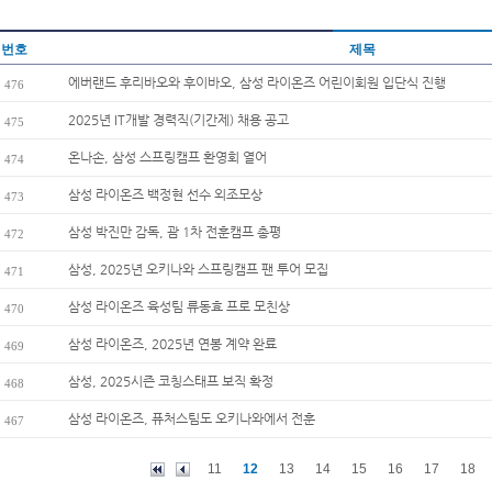
번호
제목
에버랜드 후리바오와 후이바오, 삼성 라이온즈 어린이회원 입단식 진행
476
2025년 IT개발 경력직(기간제) 채용 공고
475
온나손, 삼성 스프링캠프 환영회 열어
474
삼성 라이온즈 백정현 선수 외조모상
473
삼성 박진만 감독, 괌 1차 전훈캠프 총평
472
삼성, 2025년 오키나와 스프링캠프 팬 투어 모집
471
삼성 라이온즈 육성팀 류동효 프로 모친상
470
삼성 라이온즈, 2025년 연봉 계약 완료
469
삼성, 2025시즌 코칭스태프 보직 확정
468
삼성 라이온즈, 퓨처스팀도 오키나와에서 전훈
467
11
12
13
14
15
16
17
18