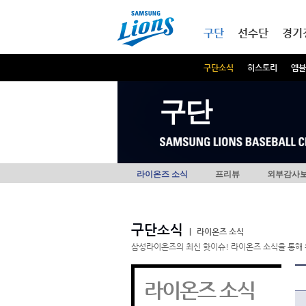
본문내용 바로가기
메인메뉴 바로가기
구단
선수단
경기
구단소식
히스토리
엠블
구단
라이온즈 소식
프리뷰
외부감사
구단소식
|
라이온즈 소식
삼성라이온즈의 최신 핫이슈! 라이온즈 소식을 통해 
라이온즈 소식