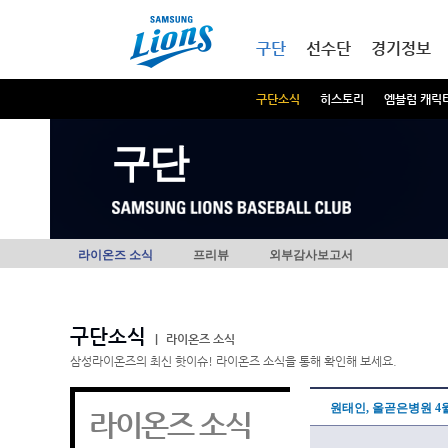
본문내용 바로가기
메인메뉴 바로가기
구단
선수단
경기정보
구단소식
히스토리
엠블럼 캐릭
구단
라이온즈 소식
프리뷰
외부감사보고서
구단소식
|
라이온즈 소식
삼성라이온즈의 최신 핫이슈! 라이온즈 소식을 통해 확인해 보세요.
원태인, 올곧은병원 4월
라이온즈 소식