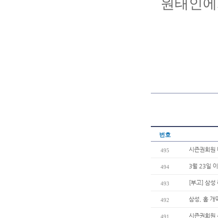
원태인에
번호
시즌권회원 
495
3월 23일 
494
[부고] 삼
493
삼성, 홈 
492
시즌권회원 
491