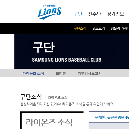
본문내용 바로가기
메인메뉴 바로가기
구단
선수단
경기정보
구단소식
히스토리
엠블럼 캐릭
구단
라이온즈 소식
프리뷰
외부감사보고서
구단소식
|
라이온즈 소식
삼성라이온즈의 최신 핫이슈! 라이온즈 소식을 통해 확인해 보세요.
원태인, 올곧은병원 4월
라이온즈 소식