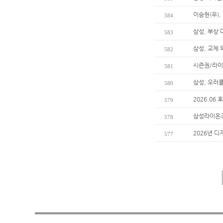
이승현(우),
584
삼성, 부상
583
삼성, 교체
582
시즌권/라이
581
삼성, 오러
580
2026.06
579
삼성라이온즈
578
2026년 디
577