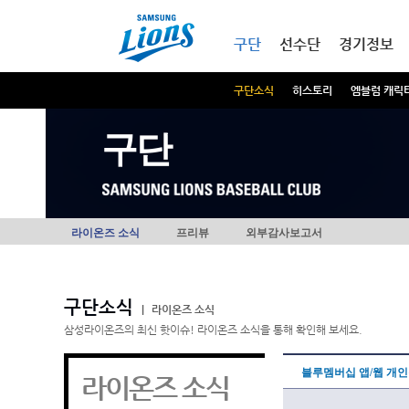
본문내용 바로가기
메인메뉴 바로가기
구단
선수단
경기정보
구단소식
히스토리
엠블럼 캐릭
구단
라이온즈 소식
프리뷰
외부감사보고서
구단소식
|
라이온즈 소식
삼성라이온즈의 최신 핫이슈! 라이온즈 소식을 통해 확인해 보세요.
블루멤버십 앱/웹 개
라이온즈 소식