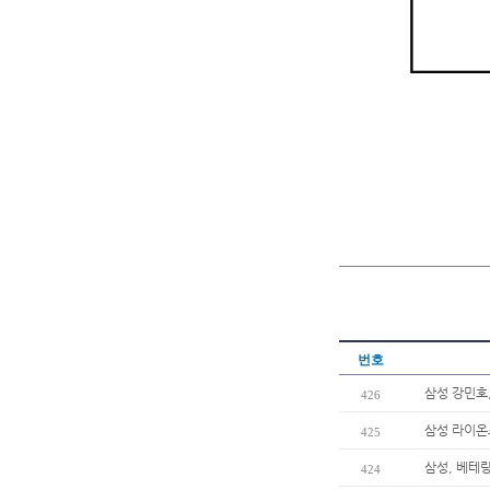
번호
삼성 강민호,
426
삼성 라이온
425
삼성, 베테
424