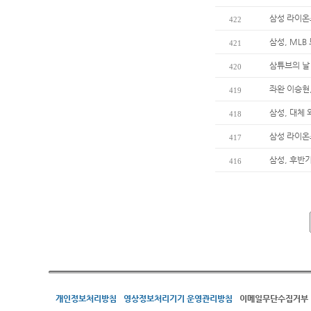
삼성 라이온
422
삼성, MLB
421
삼튜브의 날
420
좌완 이승현,
419
삼성, 대체
418
삼성 라이온
417
삼성, 후반
416
개인정보처리방침
영상정보처리기기 운영관리방침
이메일무단수집거부