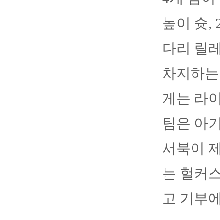
높이 슛,
다리 릴레
차지하는 
게는 라이
팀은 아기
서북이 제
는 헐커
고 기부에