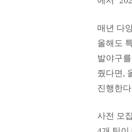
에서 ‘2
매년 다
올해도 
발야구를
줬다면,
진행한다
사전 모집
4개 팀이