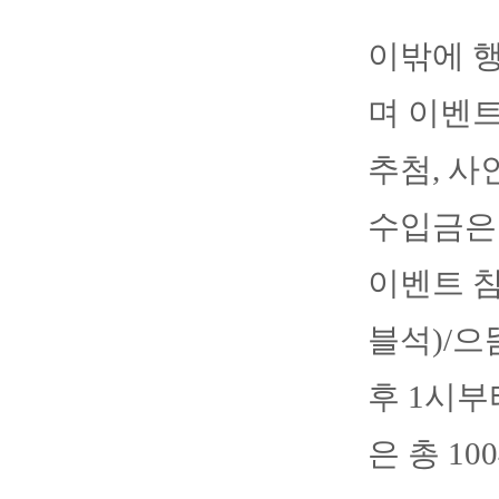
이밖에 
며 이벤트
추첨, 사
수입금은 
이벤트 참
블석)/으
후 1시부
은 총 1