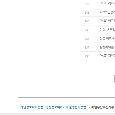
[부고] 김
242
2022 연봉
241
[부음] 연
240
삼성, 혼연
239
삼성 이학주,
238
삼성라이온즈
237
[부고] 김
236
개인정보처리방침
영상정보처리기기 운영관리방침
이메일무단수집거부