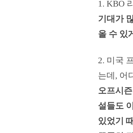
1. KB
기대가 
올 수 있
2. 미국
는데, 어
오프시즌 
설들도 
있었기 