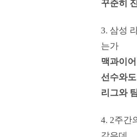
꾸준히 
3. 삼성
는가
맥과이어
선수와도 
리그와 
4. 2주
같은데