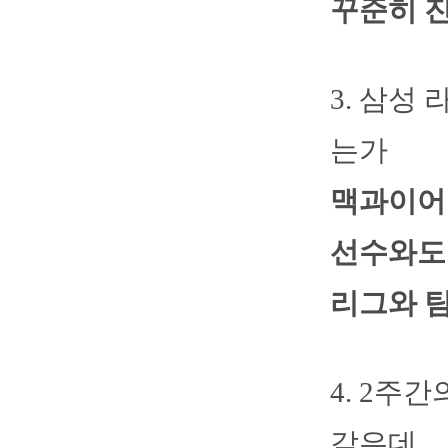
꾸준히 
3. 삼성
는가
맥과이어
선수와도 
리그와 
4. 2주
같은데