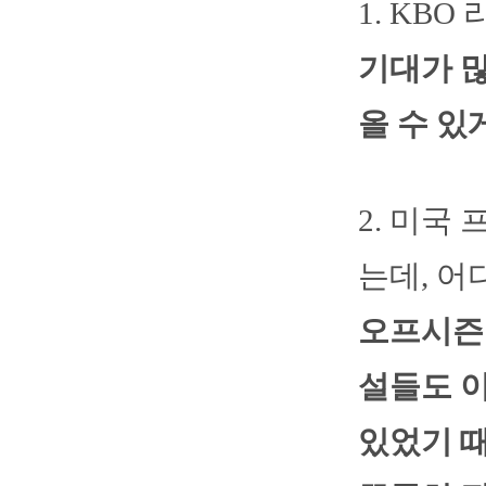
1. KB
기대가 
올 수 있
2. 미국
는데, 어
오프시즌 
설들도 
있었기 