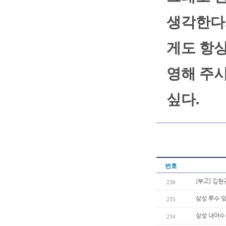
생각한다.
게도 항상
영해 주
싶다.
번호
[부고] 김
236
삼성 투수 양
235
삼성 내야수 
234