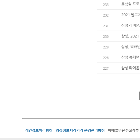
윤성현 프로
233
2021 발
232
삼성 라이온즈
231
삼성, 202
230
삼성, 박해
229
삼성 뷰캐넌
228
삼성 라이온즈
227
개인정보처리방침
영상정보처리기기 운영관리방침
이메일무단수집거부