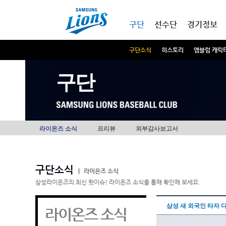
본문내용 바로가기
메인메뉴 바로가기
구단
선수단
경기정보
구단소식
히스토리
엠블럼 캐릭
구단
라이온즈 소식
프리뷰
외부감사보고서
구단소식
|
라이온즈 소식
삼성라이온즈의 최신 핫이슈! 라이온즈 소식을 통해 확인해 보세요.
삼성 새 외국인 타자 
라이온즈 소식