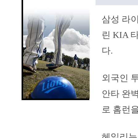
삼성 라이
린 KIA
다.
외국인 투
안타 완벽
로 홈런을
헤일리는 