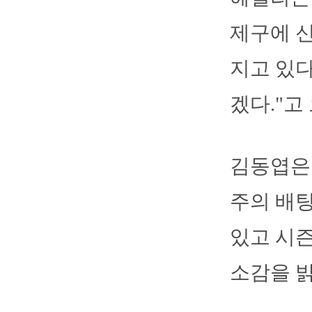
제구에 신
지고 있다
겠다."고
김동엽은
주의 배팅
있고 시즌
소감을 밝