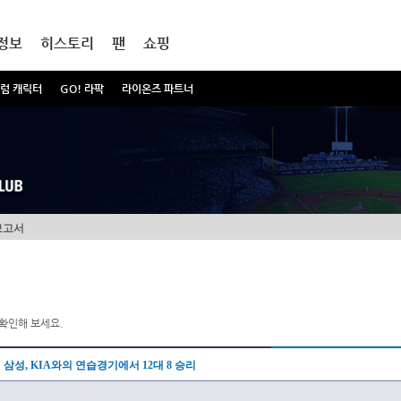
정보
히스토리
팬
쇼핑
럼 캐릭터
GO! 라팍
라이온즈 파트너
보고서
확인해 보세요.
삼성, KIA와의 연습경기에서 12대 8 승리