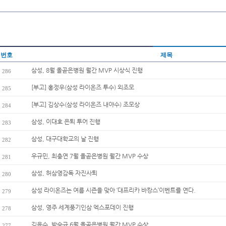
번호
제목
삼성, 8월 올곧은병원 월간 MVP 시상식 진행
286
[부고] 홍정우(삼성 라이온즈 투수) 외조모
285
[부고] 김상수(삼성 라이온즈 내야수) 조모상
284
삼성, 이대호 은퇴 투어 진행
283
삼성, 대구대학교의 날 진행
282
우규민, 최충연 7월 올곧은병원 월간 MVP 수상
281
삼성, 허삼영감독 자진사퇴
280
삼성 라이온즈는 여름 시즌을 맞아 ‘대프리카 바캉스’이벤트를 연다.
279
삼성, 영주 세계풍기인삼 엑스포데이 진행
278
김윤수, 박승규 6월 올곧은병원 월간 MVP 수상
277