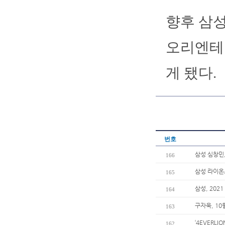
향후 삼성
오리엔테
게 됐다.
번호
삼성 심창민,
166
삼성 라이온
165
삼성, 20
164
구자욱, 10
163
‘4EVERL
162