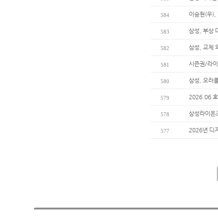
이승현(우),
584
삼성, 부상
583
삼성, 교체
582
시즌권/라이
581
삼성, 오러
580
2026.06
579
삼성라이온즈
578
2026년 디
577