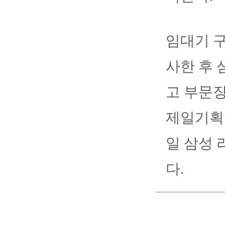
임대기 구
사한 후 
고 부문
제일기획 
일 삼성 
다.