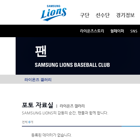
본문내용 바로가기
메인메뉴 바로가기
구단
선수단
경기정보
라이온즈스토리
월페이퍼
SNS
팬
라이온즈 갤러리
포토 자료실
|
라이온즈 갤러리
SAMSUNG LIONS의 감동의 순간, 팬들과 함께 합니다.
전체
0
개
등록된 데이터가 없습니다.