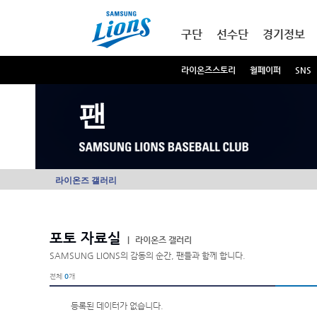
본문내용 바로가기
메인메뉴 바로가기
구단
선수단
경기정보
라이온즈스토리
월페이퍼
SNS
팬
라이온즈 갤러리
포토 자료실
|
라이온즈 갤러리
SAMSUNG LIONS의 감동의 순간, 팬들과 함께 합니다.
전체
0
개
등록된 데이터가 없습니다.