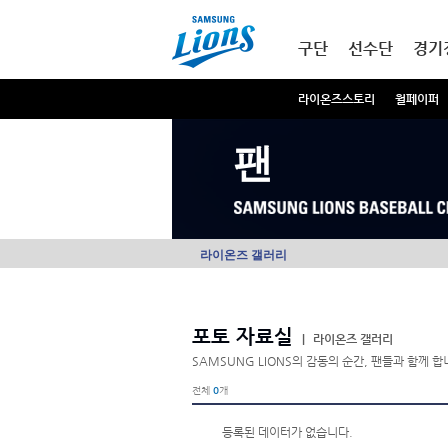
본문내용 바로가기
메인메뉴 바로가기
구단
선수단
경기
라이온즈스토리
월페이퍼
팬
라이온즈 갤러리
포토 자료실
|
라이온즈 갤러리
SAMSUNG LIONS의 감동의 순간, 팬들과 함께 합
전체
0
개
등록된 데이터가 없습니다.