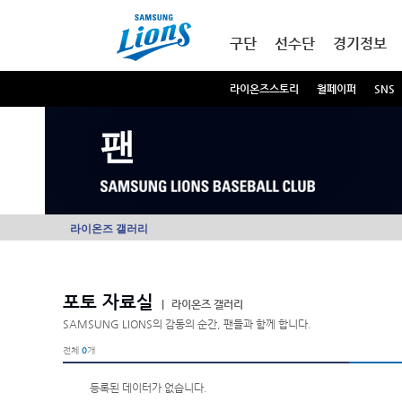
본문내용 바로가기
메인메뉴 바로가기
구단
선수단
경기정보
라이온즈스토리
월페이퍼
SNS
팬
라이온즈 갤러리
포토 자료실
|
라이온즈 갤러리
SAMSUNG LIONS의 감동의 순간, 팬들과 함께 합니다.
전체
0
개
등록된 데이터가 없습니다.