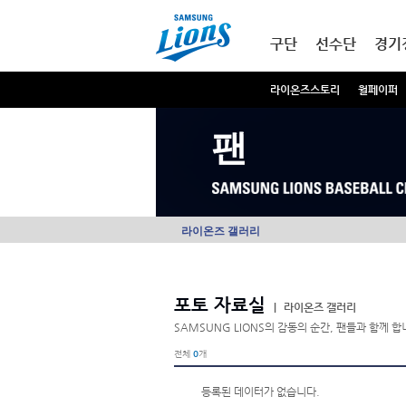
본문내용 바로가기
메인메뉴 바로가기
구단
선수단
경기
라이온즈스토리
월페이퍼
팬
라이온즈 갤러리
포토 자료실
|
라이온즈 갤러리
SAMSUNG LIONS의 감동의 순간, 팬들과 함께 합
전체
0
개
등록된 데이터가 없습니다.