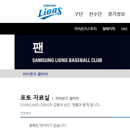
본문내용 바로가기
메인메뉴 바로가기
구단
선수단
경기정보
라이온즈스토리
월페이퍼
SNS
팬
라이온즈 갤러리
포토 자료실
|
라이온즈 갤러리
SAMSUNG LIONS의 감동의 순간, 팬들과 함께 합니다.
전체
0
개
등록된 데이터가 없습니다.