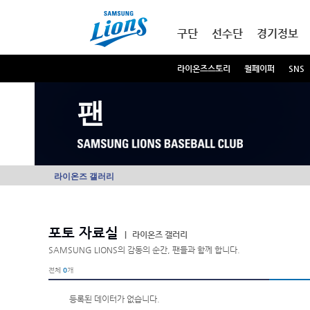
본문내용 바로가기
메인메뉴 바로가기
구단
선수단
경기정보
라이온즈스토리
월페이퍼
SNS
팬
라이온즈 갤러리
포토 자료실
|
라이온즈 갤러리
SAMSUNG LIONS의 감동의 순간, 팬들과 함께 합니다.
전체
0
개
등록된 데이터가 없습니다.