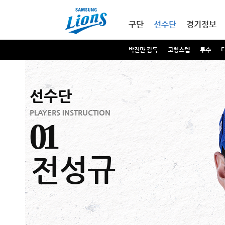
본문내용 바로가기
메인메뉴 바로가기
구단
선수단
경기정보
박진만 감독
코칭스텝
투수
선수단
PLAYERS INSTRUCTION
01
전성규