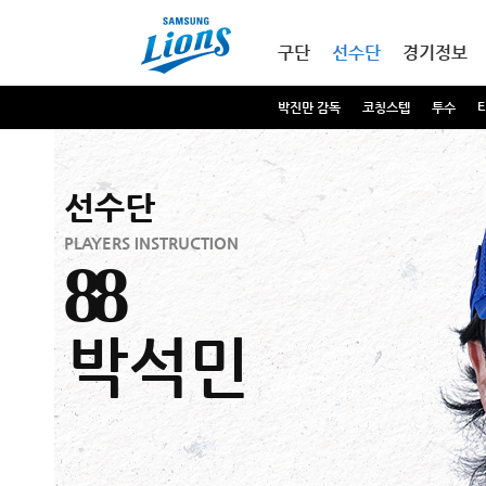
본문내용 바로가기
메인메뉴 바로가기
구단
선수단
경기정보
박진만 감독
코칭스텝
투수
선수단
PLAYERS INSTRUCTION
88
박석민