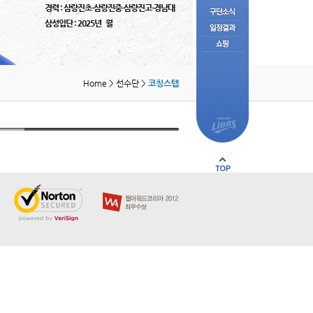
경력 : 삼랑진초-삼랑진중-삼랑진고-경남대
삼성입단 : 2025년 월
Home > 선수단 >
코칭스텝