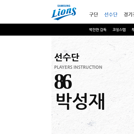
본문내용 바로가기
메인메뉴 바로가기
구단
선수단
경기
박진만 감독
코칭스텝
선수단
PLAYERS INSTRUCTION
86
박성재