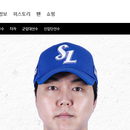
정보
히스토리
팬
쇼핑
투수
타자
군입대선수
신입단선수