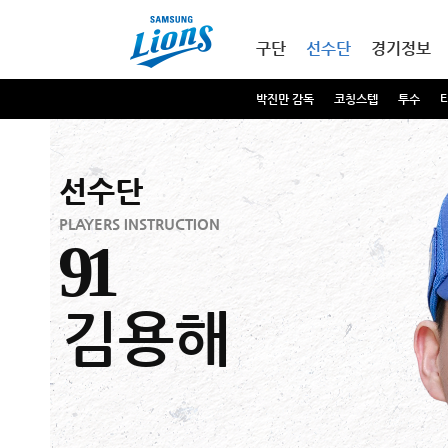
본문내용 바로가기
메인메뉴 바로가기
구단
선수단
경기정보
박진만 감독
코칭스텝
투수
선수단
PLAYERS INSTRUCTION
91
김용해