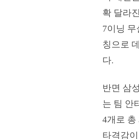
확 달라진
7이닝 무
칭으로 
다.
반면 삼성
는 팀 안
4개로 총
타격감이