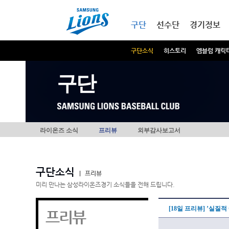
본문내용 바로가기
메인메뉴 바로가기
구단
선수단
경기정보
구단소식
히스토리
엠블럼 캐릭
구단
라이온즈 소식
프리뷰
외부감사보고서
구단소식
|
프리뷰
미리 만나는 삼성라이온즈경기 소식들을 전해 드립니다.
[18일 프리뷰] ’실질
프리뷰