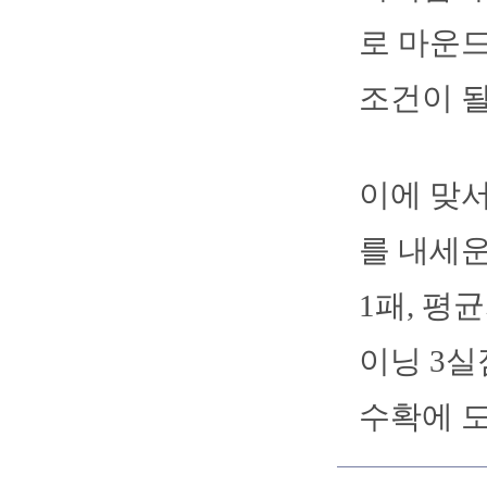
로 마운드
조건이 될
이에 맞서
를 내세운
1패, 평
이닝 3실
수확에 