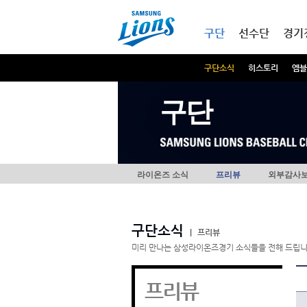
본문내용 바로가기
메인메뉴 바로가기
구단
선수단
경기
구단소식
히스토리
엠블
구단
라이온즈 소식
프리뷰
외부감사
구단소식
|
프리뷰
미리 만나는 삼성라이온즈경기 소식들을 전해 드립니
프리뷰