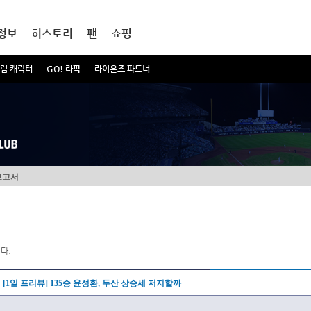
정보
히스토리
팬
쇼핑
럼 캐릭터
GO! 라팍
라이온즈 파트너
보고서
다.
[1일 프리뷰] 135승 윤성환, 두산 상승세 저지할까