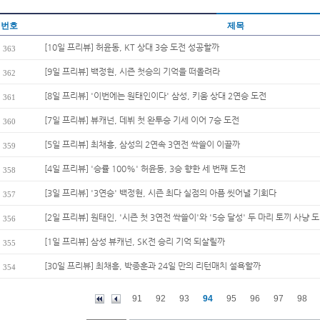
번호
제목
[10일 프리뷰] 허윤동, KT 상대 3승 도전 성공할까
363
[9일 프리뷰] 백정현, 시즌 첫승의 기억을 떠올려라
362
[8일 프리뷰] '이번에는 원태인이다' 삼성, 키움 상대 2연승 도전
361
[7일 프리뷰] 뷰캐넌, 데뷔 첫 완투승 기세 이어 7승 도전
360
[5일 프리뷰] 최채흥, 삼성의 2연속 3연전 싹쓸이 이끌까
359
[4일 프리뷰] '승률 100%' 허윤동, 3승 향한 세 번째 도전
358
[3일 프리뷰] '3연승' 백정현, 시즌 최다 실점의 아픔 씻어낼 기회다
357
[2일 프리뷰] 원태인, '시즌 첫 3연전 싹쓸이'와 '5승 달성' 두 마리 토끼 사냥 도.
356
[1일 프리뷰] 삼성 뷰캐넌, SK전 승리 기억 되살릴까
355
[30일 프리뷰] 최채흥, 박종훈과 24일 만의 리턴매치 설욕할까
354
91
92
93
94
95
96
97
98