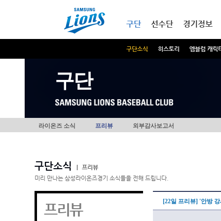
본문내용 바로가기
메인메뉴 바로가기
구단
선수단
경기정보
구단소식
히스토리
엠블럼 캐릭
구단
라이온즈 소식
프리뷰
외부감사보고서
구단소식
|
프리뷰
미리 만나는 삼성라이온즈경기 소식들을 전해 드립니다.
[22일 프리뷰] '안방
프리뷰