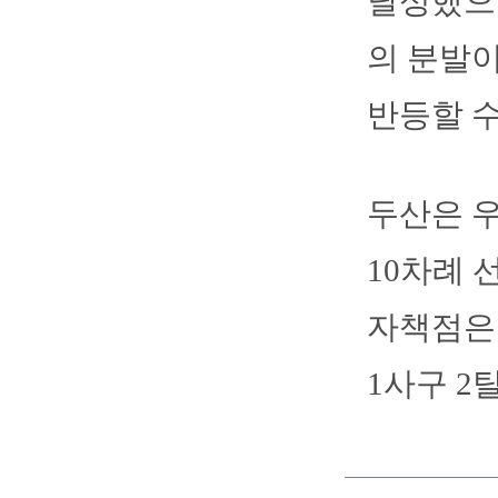
달성했으나
의 분발이
반등할 수
두산은 우
10차례 
자책점은 
1사구 2