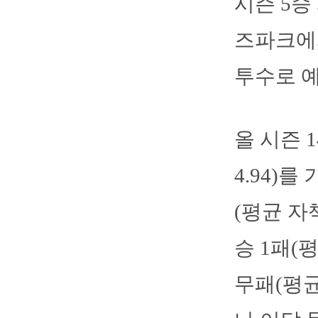
시즌 5승
즈파크에
투수로 
올 시즌 
4.94)
(평균 자
승 1패(
무패(평균