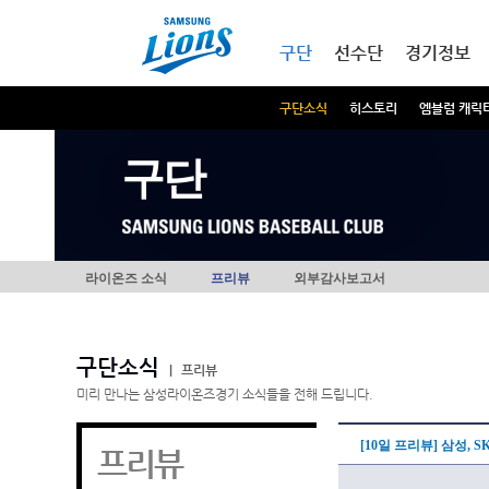
본문내용 바로가기
메인메뉴 바로가기
구단
선수단
경기정보
구단소식
히스토리
엠블럼 캐릭
구단
라이온즈 소식
프리뷰
외부감사보고서
구단소식
|
프리뷰
미리 만나는 삼성라이온즈경기 소식들을 전해 드립니다.
[10일 프리뷰] 삼성,
프리뷰