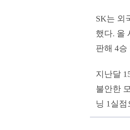
SK는 외
했다. 올
판해 4승 
지난달 1
불안한 모
닝 1실점