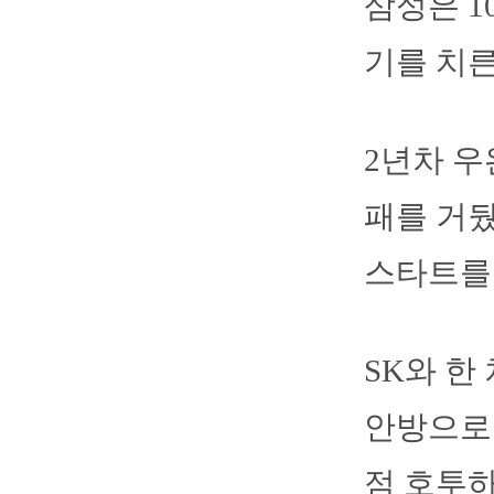
삼성은 1
기를 치른
2년차 우
패를 거뒀
스타트를
SK와 한
안방으로 
점 호투하