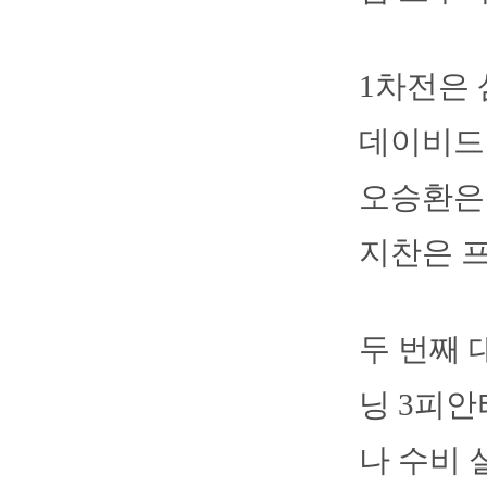
1차전은 
데이비드
오승환은 
지찬은 프
두 번째 
닝 3피안
나 수비 