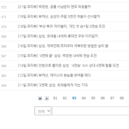
[21일 프리뷰] 백정현, 공룡 사냥꾼의 면모 되찾을까
372
[19일 프리뷰] 뷰캐넌, 삼성의 주말 3연전 싹쓸이 선사할까
371
[18일 프리뷰] ‘부상 복귀’ 라이블리, 개인 첫 승+팀 3연승 도전
370
[17일 프리뷰] 삼성, 최채흥 내세워 롯데전 우위 이어갈까
369
[16일 프리뷰] 삼성, 재역전패 트라우마 극복위한 방법은 승리 뿐
368
[15일 프리뷰] '4연패 끝' 삼성, 백정현 내세워 연승 도전
367
[14일 프리뷰] 안방으로 돌아온 삼성, '4연승' KIA 상대 4연패 탈출 도전
366
[12일 프리뷰] 뷰캐넌, 에이스의 본능을 보여줄 때다
365
[11일 프리뷰] ‘3연패’ 삼성, 최채흥에게 거는 기대
364
91
92
93
94
95
96
97
98