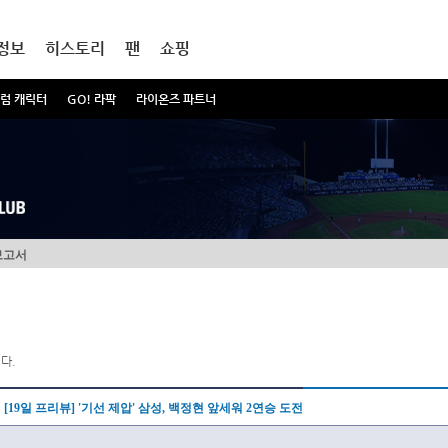
정보
히스토리
팬
쇼핑
럼 캐릭터
GO! 라팍
라이온즈 파트너
보고서
다.
[19일 프리뷰] '기선 제압' 삼성, 백정현 앞세워 2연승 도전