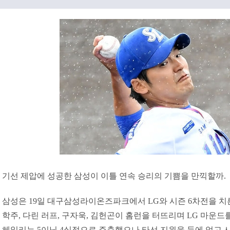
기선 제압에 성공한 삼성이 이틀 연속 승리의 기쁨을 만끽할까.
삼성은 19일 대구삼성라이온즈파크에서 LG와 시즌 6차전을 치른다.
학주, 다린 러프, 구자욱, 김헌곤이 홈런을 터뜨리며 LG 마운드
헤일리는 5이닝 4실점으로 주춤했으나 타선 지원을 등에 업고 시