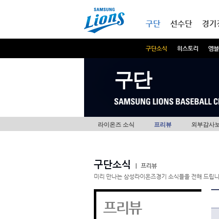
본문내용 바로가기
메인메뉴 바로가기
구단
선수단
경기
구단소식
히스토리
엠블
구단
라이온즈 소식
프리뷰
외부감사
구단소식
|
프리뷰
미리 만나는 삼성라이온즈경기 소식들을 전해 드립니
프리뷰