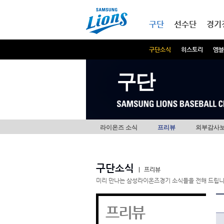
본문내용 바로가기
메인메뉴 바로가기
구단
선수단
경기
구단소식
히스토리
엠블
구단
라이온즈 소식
프리뷰
외부감사
구단소식
|
프리뷰
미리 만나는 삼성라이온즈경기 소식들을 전해 드립니
프리뷰