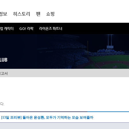
정보
히스토리
팬
쇼핑
럼 캐릭터
GO! 라팍
라이온즈 파트너
보고서
다.
[13일 프리뷰] 돌아온 윤성환, 모두가 기억하는 모습 보여줄까