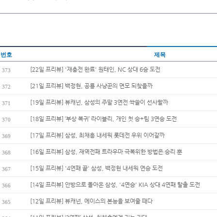
번호
제목
[22일 프리뷰] '재충전 완료' 원태인, NC 상대 6승 도전
373
[21일 프리뷰] 백정현, 공룡 사냥꾼의 면모 되찾을까
372
[19일 프리뷰] 뷰캐넌, 삼성의 주말 3연전 싹쓸이 선사할까
371
[18일 프리뷰] ‘부상 복귀’ 라이블리, 개인 첫 승+팀 3연승 도전
370
[17일 프리뷰] 삼성, 최채흥 내세워 롯데전 우위 이어갈까
369
[16일 프리뷰] 삼성, 재역전패 트라우마 극복위한 방법은 승리 뿐
368
[15일 프리뷰] '4연패 끝' 삼성, 백정현 내세워 연승 도전
367
[14일 프리뷰] 안방으로 돌아온 삼성, '4연승' KIA 상대 4연패 탈출 도전
366
[12일 프리뷰] 뷰캐넌, 에이스의 본능을 보여줄 때다
365