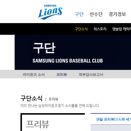
본문내용 바로가기
메인메뉴 바로가기
구단
선수단
경기정보
구단소식
히스토리
엠블럼 캐릭
구단
라이온즈 소식
프리뷰
외부감사보고서
구단소식
|
프리뷰
미리 만나는 삼성라이온즈경기 소식들을 전해 드립니다.
[8일 프리뷰] LG와 
프리뷰