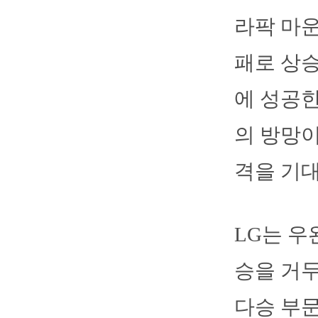
라팍 마운
패로 상승
에 성공한
의 방망이
격을 기대
LG는 우
승을 거두
다승 부문