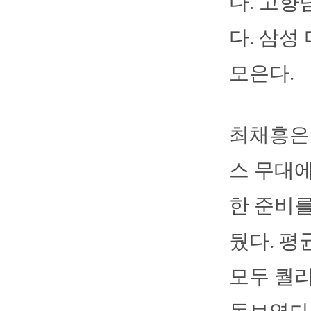
다. 고향
다. 삼성
모은다.
최채흥은
스 무대에
한 준비를
뒀다. 평
모두 퀄