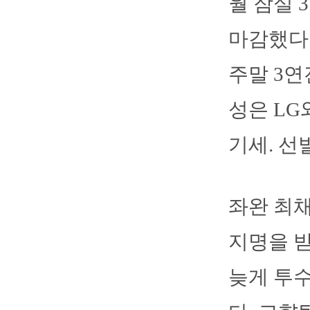
월 잠실 
마감했다.
주말 3연
성은 LG
기세. 선
좌완 최
지명을 받
늦게 투수