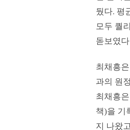
뒀다. 평
모두 퀄
돋보였다
최채흥은 
과의 원정
최채흥은 
책)을 기
지 나왔고