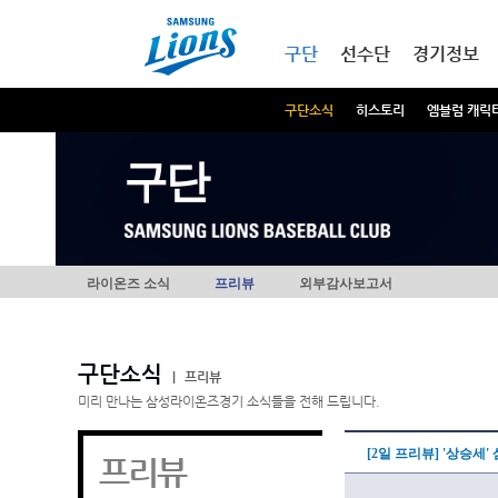
본문내용 바로가기
메인메뉴 바로가기
구단
선수단
경기정보
구단소식
히스토리
엠블럼 캐릭
구단
라이온즈 소식
프리뷰
외부감사보고서
구단소식
|
프리뷰
미리 만나는 삼성라이온즈경기 소식들을 전해 드립니다.
[2일 프리뷰] '상승세'
프리뷰