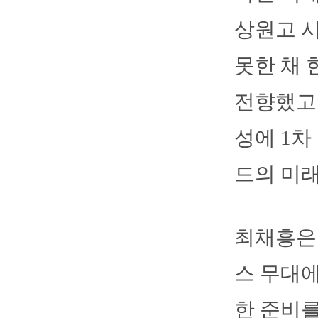
상원고 
못한 채 
전향했고 
성에 1차
드의 미
최채흥은
스 무대에
한 준비를