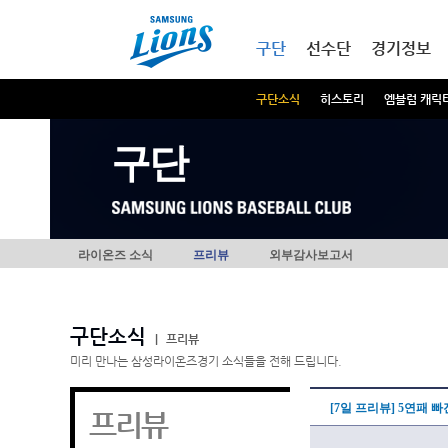
본문내용 바로가기
메인메뉴 바로가기
구단
선수단
경기정보
구단소식
히스토리
엠블럼 캐릭
구단
라이온즈 소식
프리뷰
외부감사보고서
구단소식
|
프리뷰
미리 만나는 삼성라이온즈경기 소식들을 전해 드립니다.
[7일 프리뷰] 5연패 
프리뷰