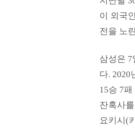
지난달 3
이 외국인
전을 노린
삼성은 7
다. 20
15승 7
잔혹사를 
요키시(키