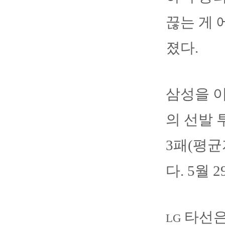
끊는 게 
졌다.
삼성을 이
의 선발 
3패(평균
다. 5월
타선
LG