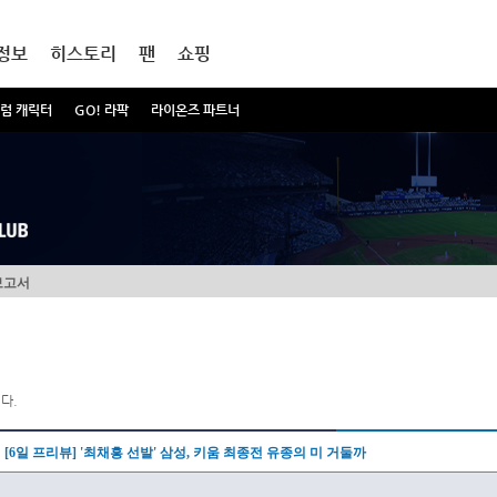
정보
히스토리
팬
쇼핑
럼 캐릭터
GO! 라팍
라이온즈 파트너
보고서
다.
[6일 프리뷰] '최채흥 선발' 삼성, 키움 최종전 유종의 미 거둘까