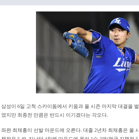
삼성이 6일 고척 스카이돔에서 키움과 올 시즌 마지막 대결을 벌인
였지만 최종전 만큼은 반드시 이기겠다는 각오다.
좌완 최채흥이 선발 마운드에 오른다. 대졸 2년차 최채흥은 올 시
책점은 5.49. 지난달 4차례 마운드에 올라 1승 2패(평균 자책점 