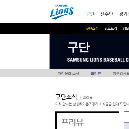
본문내용 바로가기
메인메뉴 바로가기
구단
선수단
경기
구단소식
히스토리
엠블
구단
라이온즈 소식
프리뷰
외부감사
구단소식
|
프리뷰
미리 만나는 삼성라이온즈경기 소식들을 전해 드립니
프리뷰