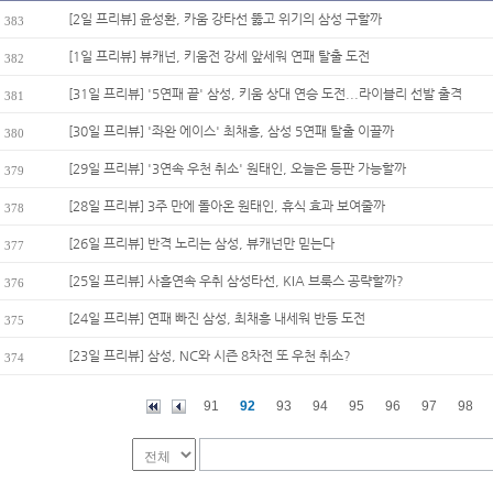
[2일 프리뷰] 윤성환, 카움 강타선 뚫고 위기의 삼성 구할까
383
[1일 프리뷰] 뷰캐넌, 키움전 강세 앞세워 연패 탈출 도전
382
[31일 프리뷰] '5연패 끝' 삼성, 키움 상대 연승 도전...라이블리 선발 출격
381
[30일 프리뷰] '좌완 에이스' 최채흥, 삼성 5연패 탈출 이끌까
380
[29일 프리뷰] '3연속 우천 취소' 원태인, 오늘은 등판 가능할까
379
[28일 프리뷰] 3주 만에 돌아온 원태인, 휴식 효과 보여줄까
378
[26일 프리뷰] 반격 노리는 삼성, 뷰캐넌만 믿는다
377
[25일 프리뷰] 사흘연속 우취 삼성타선, KIA 브룩스 공략할까?
376
[24일 프리뷰] 연패 빠진 삼성, 최채흥 내세워 반등 도전
375
[23일 프리뷰] 삼성, NC와 시즌 8차전 또 우천 취소?
374
91
92
93
94
95
96
97
98