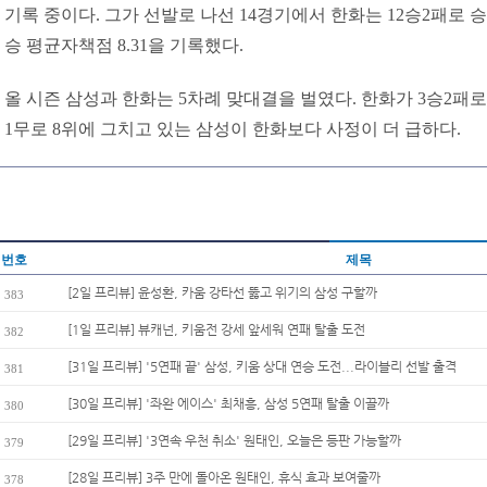
기록 중이다. 그가 선발로 나선 14경기에서 한화는 12승2패로 승
승 평균자책점 8.31을 기록했다.
올 시즌 삼성과 한화는 5차례 맞대결을 벌였다. 한화가 3승2패로 
1무로 8위에 그치고 있는 삼성이 한화보다 사정이 더 급하다.
번호
제목
[2일 프리뷰] 윤성환, 카움 강타선 뚫고 위기의 삼성 구할까
383
[1일 프리뷰] 뷰캐넌, 키움전 강세 앞세워 연패 탈출 도전
382
[31일 프리뷰] '5연패 끝' 삼성, 키움 상대 연승 도전...라이블리 선발 출격
381
[30일 프리뷰] '좌완 에이스' 최채흥, 삼성 5연패 탈출 이끌까
380
[29일 프리뷰] '3연속 우천 취소' 원태인, 오늘은 등판 가능할까
379
[28일 프리뷰] 3주 만에 돌아온 원태인, 휴식 효과 보여줄까
378