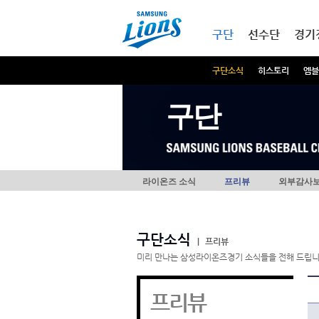
본문내용 바로가기
메인메뉴 바로가기
구단
선수단
경기
구단소식
히스토리
엠블
구단
라이온즈 소식
프리뷰
외부감사
구단소식
|
프리뷰
미리 만나는 삼성라이온즈경기 소식들을 전해 드립니
프리뷰