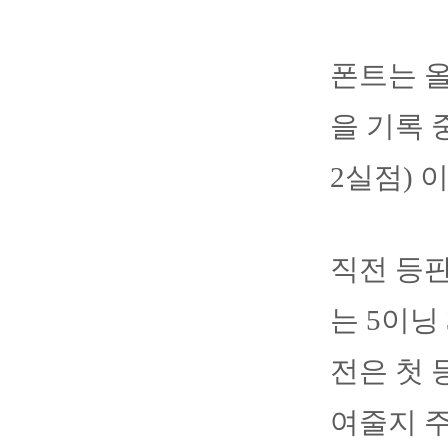
폰트는 올
을 기록 
2실점) 
직전
등
는
5
이닝
전은
첫
여줄지