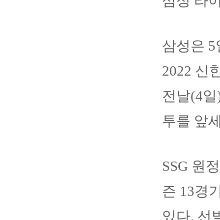
삼성 라이
삼성은 5
2022 
전날(4일
투를 앞세
SSG 원
즌 13경
있다. 선