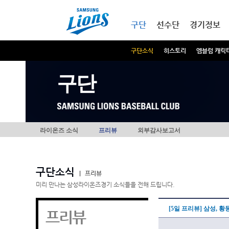
본문내용 바로가기
메인메뉴 바로가기
구단
선수단
경기정보
구단소식
히스토리
엠블럼 캐릭
구단
라이온즈 소식
프리뷰
외부감사보고서
구단소식
|
프리뷰
미리 만나는 삼성라이온즈경기 소식들을 전해 드립니다.
[5일 프리뷰] 삼성, 
프리뷰