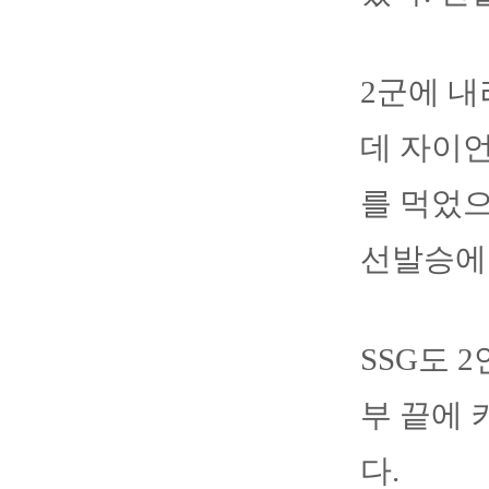
2군에 내
데 자이언
를 먹었으
선발승에
SSG도 2
부 끝에 
다.