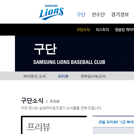
본문내용 바로가기
메인메뉴 바로가기
구단
선수단
경기정보
구단소식
히스토리
엠블럼 캐릭
구단
라이온즈 소식
프리뷰
외부감사보고서
구단소식
|
프리뷰
미리 만나는 삼성라이온즈경기 소식들을 전해 드립니다.
[8일 프리뷰] ‘1군 
프리뷰