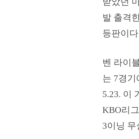
받았던 마
발 출격한
등판이다
벤 라이블
는 7경기
5.23.
KBO리그
3이닝 무