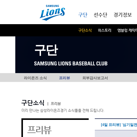
본문내용 바로가기
메인메뉴 바로가기
구단
선수단
경기정보
구단소식
히스토리
엠블럼 캐릭
구단
라이온즈 소식
프리뷰
외부감사보고서
구단소식
|
프리뷰
미리 만나는 삼성라이온즈경기 소식들을 전해 드립니다.
[4일 프리뷰] '심기일
프리뷰