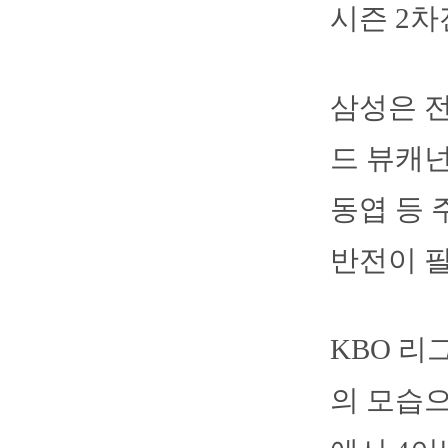
시즌 2차
삼성은 전
드 뷰캐넌
동엽 등 
반전이 
KBO 리
의 모습으