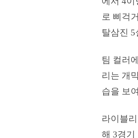
에서 4이
로 삐걱거
탈삼진 
팀 컬러에
리는 개막
습을 보
라이블리는
해 3경기 