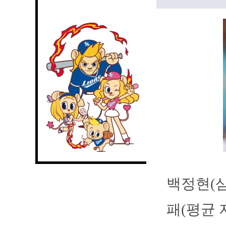
백정현(삼
패(평균 