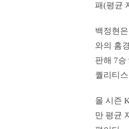
패(평균 
백정현은
와의 홈경
판해 7승
퀄리티스타
올 시즌 
만 평균 