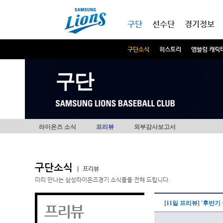
본문내용 바로가기
메인메뉴 바로가기
구단
선수단
경기정보
구단소식
히스토리
엠블럼 캐릭
구단
라이온즈 소식
프리뷰
외부감사보고서
구단소식
|
프리뷰
미리 만나는 삼성라이온즈경기 소식들을 전해 드립니다.
[11일 프리뷰] '후반기 
프리뷰