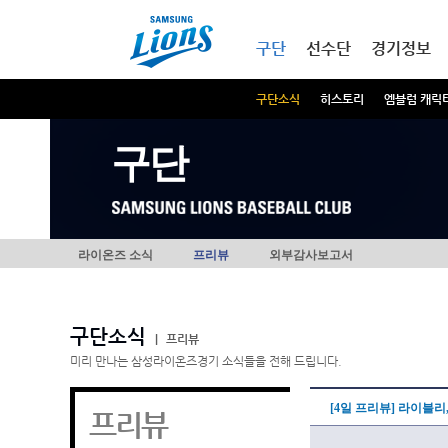
본문내용 바로가기
메인메뉴 바로가기
구단
선수단
경기정보
구단소식
히스토리
엠블럼 캐릭
구단
라이온즈 소식
프리뷰
외부감사보고서
구단소식
|
프리뷰
미리 만나는 삼성라이온즈경기 소식들을 전해 드립니다.
[4일 프리뷰] 라이블리
프리뷰