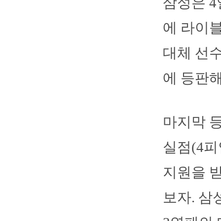
삼성은 
에 라이블
대체 선수
에 등판해 
마지막 등
실점(4피
지원을 받
보자. 삼