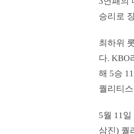
3연패의 
승리로 
최하위 
다. KB
해 5승 1
퀄리티스타
5월 11
삼진) 