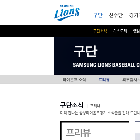
본문내용 바로가기
메인메뉴 바로가기
구단
선수단
경기
구단소식
히스토리
엠블
구단
라이온즈 소식
프리뷰
외부감사
구단소식
|
프리뷰
미리 만나는 삼성라이온즈경기 소식들을 전해 드립니
프리뷰