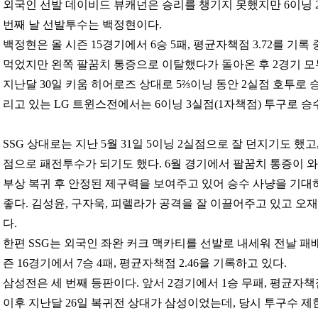
외국인 선발 데이비드 뷰캐넌은 승리를 챙기지 못했지만 6이닝 
번째 날 선발투수는 백정현이다.
백정현은 올 시즌 15경기에서 6승 5패, 평균자책점 3.72를 기록
먹었지만 왼쪽 팔꿈치 통증으로 이탈했다가 돌아온 후 2경기 모
지난달 30일 키움 히어로즈 상대로 5⅔이닝 동안 2실점 호투로 승
리고 있는 LG 트윈스전에서는 6이닝 3실점(1자책점) 투구로 승
SSG 상대로는 지난 5월 31일 5이닝 2실점으로 잘 던지기도 했고,
점으로 패전투수가 되기도 했다. 6월 경기에서 팔꿈치 통증이 와
부상 복귀 후 안정된 제구력을 보여주고 있어 승수 사냥을 기대
좋다. 김성윤, 구자욱, 피렐라가 공격을 잘 이끌어주고 있고 
다.
한편 SSG는 외국인 좌완 커크 맥카티를 선발로 내세워 전날 패배
즌 16경기에서 7승 4패, 평균자책점 2.46을 기록하고 있다.
삼성전은 세 번째 등판이다. 앞서 2경기에서 1승 무패, 평균자책점
이후 지난달 26일 복귀전 상대가 삼성이었는데, 당시 투구수 제