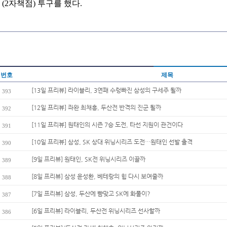
(2자책점) 투구를 했다.
번호
제목
[13일 프리뷰] 라이블리, 3연패 수렁빠진 삼성의 구세주 될까
393
[12일 프리뷰] 좌완 최채흥, 두산전 반격의 진군 될까
392
[11일 프리뷰] 원태인의 시즌 7승 도전, 타선 지원이 관건이다
391
[10일 프리뷰] 삼성, SK 상대 위닝시리즈 도전…원태인 선발 출격
390
[9일 프리뷰] 원태인, SK전 위닝시리즈 이끌까
389
[8일 프리뷰] 삼성 윤성환, 베테랑의 힘 다시 보여줄까
388
[7일 프리뷰] 삼성, 두산에 뺨맞고 SK에 화풀이?
387
[6일 프리뷰] 라이블리, 두산전 위닝시리즈 선사할까
386