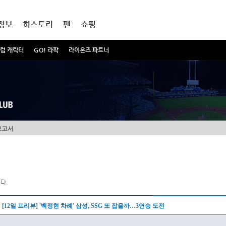
정보
히스토리
팬
쇼핑
럼 캐릭터
GO! 라팍
라이온즈 파트너
보고서
다.
[12일 프리뷰] '백정현 차례' 삼성, SSG 또 잡을까…3연승 도전