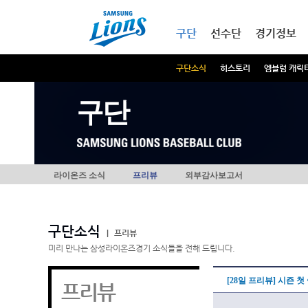
본문내용 바로가기
메인메뉴 바로가기
구단
선수단
경기정보
구단소식
히스토리
엠블럼 캐릭
구단
라이온즈 소식
프리뷰
외부감사보고서
구단소식
|
프리뷰
미리 만나는 삼성라이온즈경기 소식들을 전해 드립니다.
[28일 프리뷰] 시즌 
프리뷰