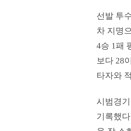
선발 투수
차 지명으
4승 1패
보다 28
타자와 
시범경기에
기록했다.