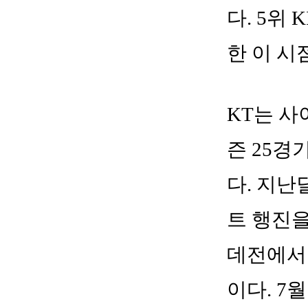
다. 5위 
한 이 시
KT는 사
즌 25경
다. 지난
트 행진을
데전에서 
이다. 7