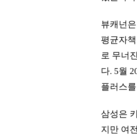
뷰캐넌은 
평균자책점
로 무너진
다. 5월
플러스를 
삼성은 키
지만 여전