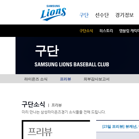
본문내용 바로가기
메인메뉴 바로가기
구단
선수단
경기정보
구단소식
히스토리
엠블럼 캐릭
구단
라이온즈 소식
프리뷰
외부감사보고서
구단소식
|
프리뷰
미리 만나는 삼성라이온즈경기 소식들을 전해 드립니다.
[23일 프리뷰] 뷰캐넌
프리뷰