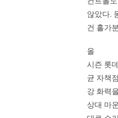
컨트롤도
않았다. 
건 홀가
올
시즌 롯데
균 자책점
강 화력
상대 마운