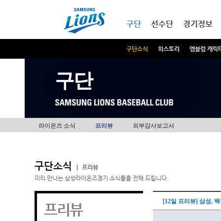
본문내용 바로가기
메인메뉴 바로가기
구단
선수단
경기정보
구단소식
히스토리
엠블럼 캐릭
구단
라이온즈 소식
프리뷰
외부감사보고서
구단소식
|
프리뷰
미리 만나는 삼성라이온즈경기 소식들을 전해 드립니다.
[12일 프리뷰] 삼성,
프리뷰