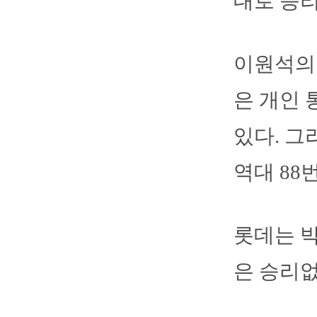
대로 승리
이원석의 
은 개인 
있다. 그
역대 88
롯데는 박
은 승리없