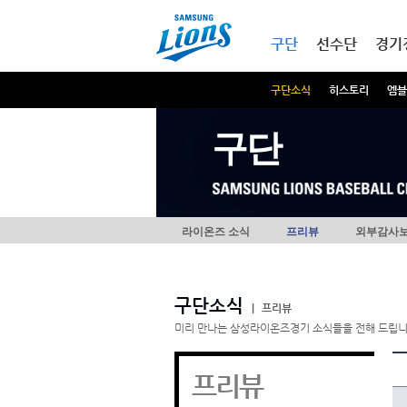
본문내용 바로가기
메인메뉴 바로가기
구단
선수단
경기
구단소식
히스토리
엠블
구단
라이온즈 소식
프리뷰
외부감사
구단소식
|
프리뷰
미리 만나는 삼성라이온즈경기 소식들을 전해 드립니
프리뷰