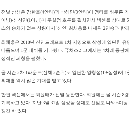
전날 삼성은 강한울(4안타)과 박해민(3안타)이 맹타를 휘두른 가
이닝)-심창민(1이닝)이 무실점 호투를 펼치면서 넥센을 상대로 5-
스와 승차가 없는 상황에서 '신인' 최채흥을 내세워 2연승과 함
최채흥은 2018년 신인드래프트 1차 지명으로 삼성에 입단한 유
다듬으며 1군 데뷔를 기다렸다. 퓨처스리그에서는 4차례 등판해 2
정적인 피칭을 펼쳤다.
올 시즌 2차 1라운드(전체 2순위)로 입단한 양창섭(19·삼성)이 
최채흥 역시 많은 기대를 받고 있다.
한편 넥센에서는 최원태가 선발 등판한다. 최원태는 올 시즌 8경기
기록하고 있다. 지난 3월 31일 삼성을 상대로 선발로 나와 6이
챙긴 바 있다.