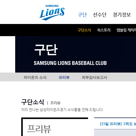
본문내용 바로가기
메인메뉴 바로가기
구단
선수단
경기정보
구단소식
히스토리
엠블럼 캐릭
구단
라이온즈 소식
프리뷰
외부감사보고서
구단소식
|
프리뷰
미리 만나는 삼성라이온즈경기 소식들을 전해 드립니다.
[15일 프리뷰] '2위도
프리뷰