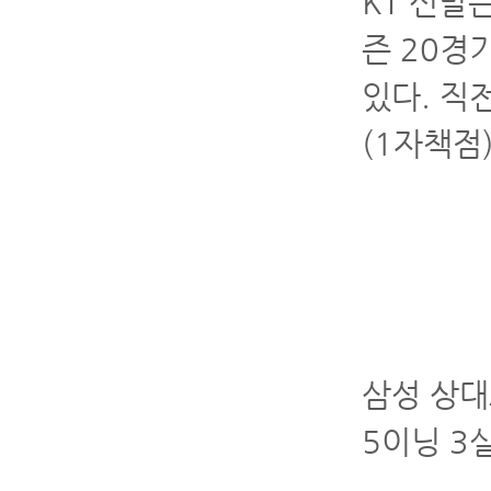
KT 선발
즌 20경
있다. 직
(1자책점
삼성 상대
5이닝 3