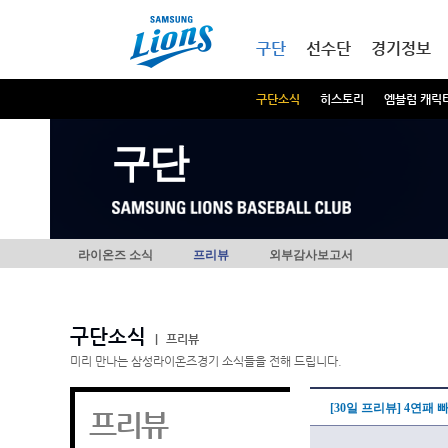
본문내용 바로가기
메인메뉴 바로가기
구단
선수단
경기정보
구단소식
히스토리
엠블럼 캐릭
구단
라이온즈 소식
프리뷰
외부감사보고서
구단소식
|
프리뷰
미리 만나는 삼성라이온즈경기 소식들을 전해 드립니다.
[30일 프리뷰] 4연패
프리뷰