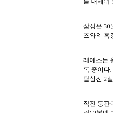
를 내세워
삼성은 3
즈와의 홈
레예스는 올
록 중이다.
탈삼진 2
직전 등판이
런) 2볼넷