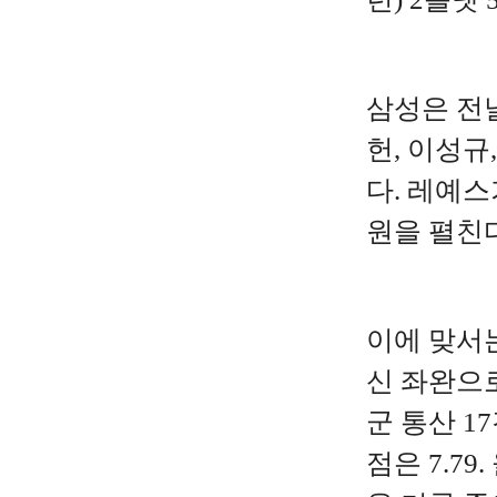
삼성은 전날
헌, 이성
다. 레예스
원을 펼친
이에
맞서
신
좌완으
군
통산
17
점은
7.79.