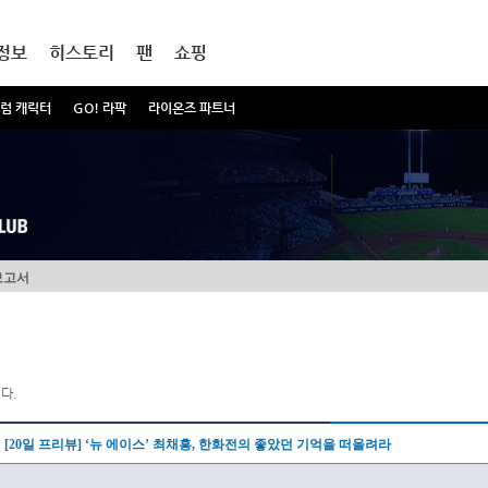
정보
히스토리
팬
쇼핑
럼 캐릭터
GO! 라팍
라이온즈 파트너
보고서
다.
[20일 프리뷰] ‘뉴 에이스’ 최채흥, 한화전의 좋았던 기억을 떠올려라