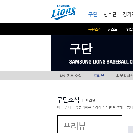
본문내용 바로가기
메인메뉴 바로가기
구단
선수단
경기
구단소식
히스토리
엠블
구단
라이온즈 소식
프리뷰
외부감사
구단소식
|
프리뷰
미리 만나는 삼성라이온즈경기 소식들을 전해 드립니
프리뷰