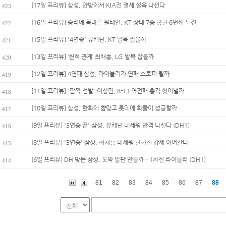
[17일 프리뷰] 삼성, 안방에서 KIA전 열세 설욕 나선다
423
[16일 프리뷰] 승리에 목마른 원태인, KT 상대 7승 향한 6번째 도전
422
[15일 프리뷰] '4연승' 뷰캐넌, KT 발목 잡을까
421
[13일 프리뷰] ‘천적 관계’ 최채흥, LG 발목 잡을까
420
[12일 프리뷰] 4연패 삼성, 라이블리가 연패 스토퍼 될까
419
[11일 프리뷰] '깜짝 선발' 이상민, 8-13 역전패 충격 씻어낼까
418
[10일 프리뷰] 삼성, 한화에 뺨맞고 롯데에 화풀이 성공할까
417
[9일 프리뷰] '3연승 끝' 삼성, 뷰캐넌 내세워 반격 나선다 (DH1)
416
[8일 프리뷰] '3연승' 삼성, 최채흥 내세워 한화전 강세 이어간다
415
[6일 프리뷰] DH 맞는 삼성, 도약 발판 만들까…1차전 라이블리 (DH1)
414
81
82
83
84
85
86
87
88